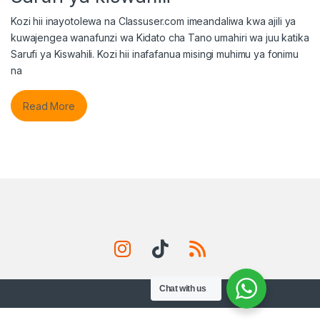
Kozi hii inayotolewa na Classuser.com imeandaliwa kwa ajili ya
kuwajengea wanafunzi wa Kidato cha Tano umahiri wa juu katika
Sarufi ya Kiswahili. Kozi hii inafafanua misingi muhimu ya fonimu
na
Read More
Chat with us