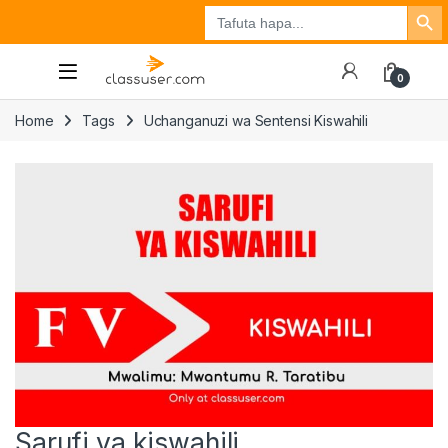
Search Button
Search
Tuzo
Jisajili
Ingia
for:
0
Home
Tags
Uchanganuzi wa Sentensi Kiswahili
Sarufi ya kiswahili