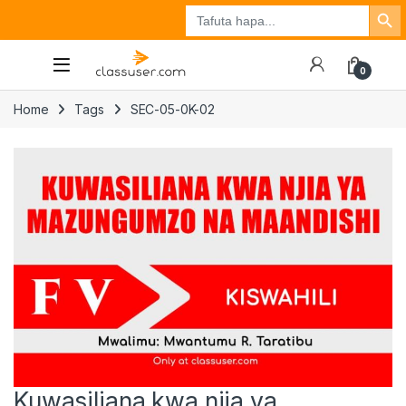
Search Button
Search
Tuzo
Jisajili
Ingia
for:
0
Home
Tags
SEC-05-0K-02
Kuwasiliana kwa njia ya