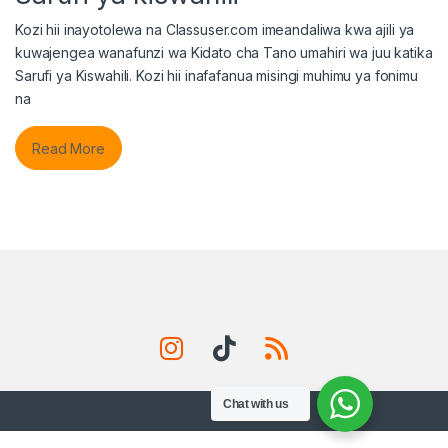
Kozi hii inayotolewa na Classuser.com imeandaliwa kwa ajili ya
kuwajengea wanafunzi wa Kidato cha Tano umahiri wa juu katika
Sarufi ya Kiswahili. Kozi hii inafafanua misingi muhimu ya fonimu
na
Read More
Chat with us