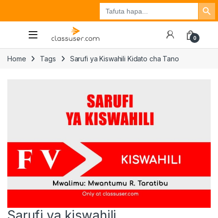
Search Button
Search
Tuzo
Jisajili
Ingia
for:
0
Home
Tags
Sarufi ya Kiswahili Kidato cha Tano
Sarufi ya kiswahili