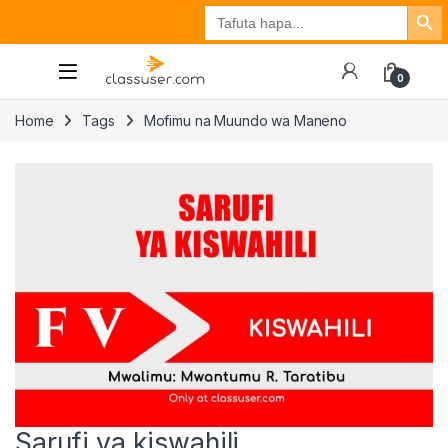
Search Button
Search
Tuzo
Jisajili
Ingia
for:
0
Home
Tags
Mofimu na Muundo wa Maneno
Sarufi ya kiswahili