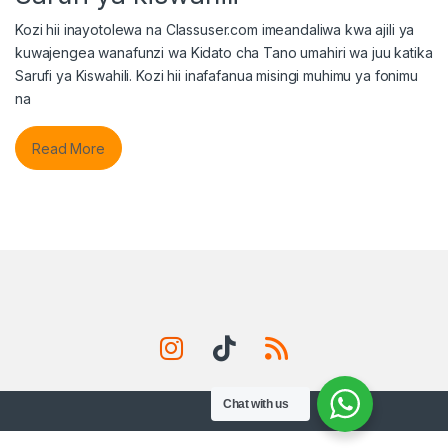
Kozi hii inayotolewa na Classuser.com imeandaliwa kwa ajili ya
kuwajengea wanafunzi wa Kidato cha Tano umahiri wa juu katika
Sarufi ya Kiswahili. Kozi hii inafafanua misingi muhimu ya fonimu
na
Read More
Chat with us