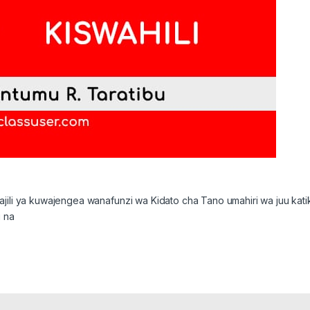
ajili ya kuwajengea wanafunzi wa Kidato cha Tano umahiri wa juu kati
u na