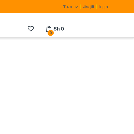
Tuzo
Jisajili
Ingia
Sh
0
0